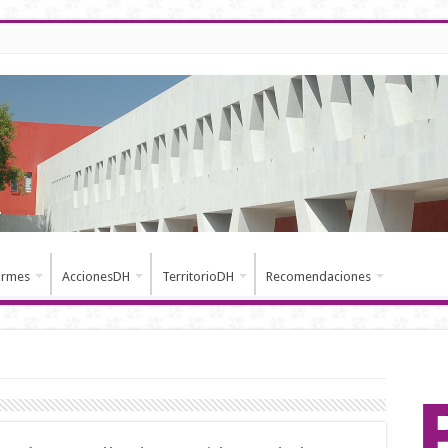
ormes
AccionesDH
TerritorioDH
Recomendaciones