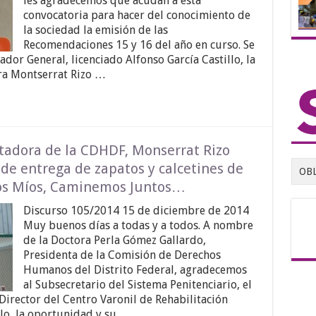
les agradecemos que acudan a esta
convocatoria para hacer del conocimiento de
la sociedad la emisión de las
Recomendaciones 15 y 16 del año en curso. Se
dor General, licenciado Alfonso García Castillo, la
ra Montserrat Rizo …
itadora de la CDHDF, Monserrat Rizo
de entrega de zapatos y calcetines de
OB
los Míos, Caminemos Juntos…
Discurso 105/2014 15 de diciembre de 2014
Muy buenos días a todas y a todos. A nombre
de la Doctora Perla Gómez Gallardo,
Presidenta de la Comisión de Derechos
Humanos del Distrito Federal, agradecemos
al Subsecretario del Sistema Penitenciario, el
 Director del Centro Varonil de Rehabilitación
olo, la oportunidad y su …