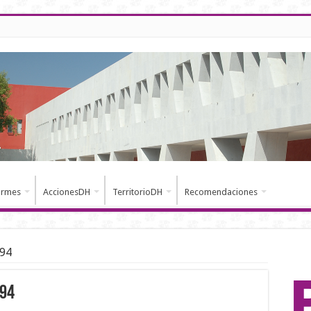
ormes
AccionesDH
TerritorioDH
Recomendaciones
994
994