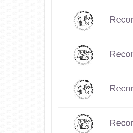
Reco
Reco
Reco
Reco