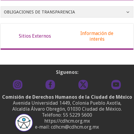
OBLIGACIONES DE TRANSPARENCIA
Información de
Sitios Externos
interés
Síguenos:
Comisión de Derechos Humanos de la Ciudad de México
Avenida Universidad 1449, Colonia Pueblo Axotla,
Alcaldía Álvaro Obregón, 01030 Ciudad de México.
Teléfono:
55 5229 5600
https://cdhcm.org.mx
e-mail: cdhcm@cdhcm.org.mx