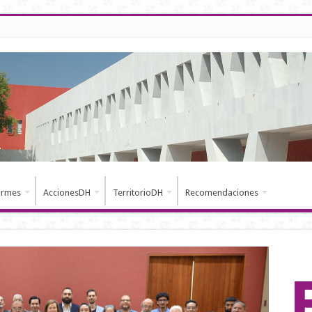
ormes
AccionesDH
TerritorioDH
Recomendaciones