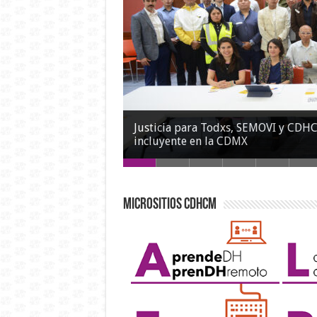
Justicia para Todxs, SEMOVI y CDH
incluyente en la CDMX
MICROSITIOS CDHCM