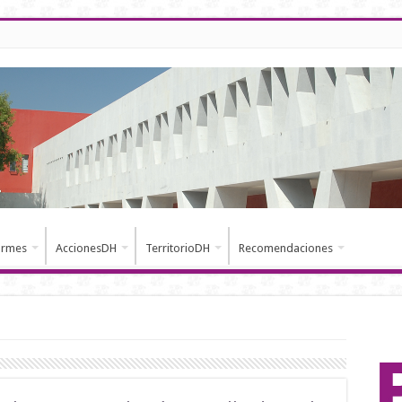
ormes
AccionesDH
TerritorioDH
Recomendaciones