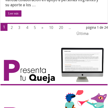
su aporte a los …
Leer más
1
2
3
4
5
»
10
20
...
página 1 de 24
Última