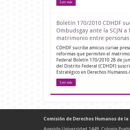
Leer más
Boletín 170/2010 CDHDF suc
Ombudsgay ante la SCJN a f
matrimonio entre personas 
CDHDF sucribe amicus curiae prese
reformas que permiten el matrimon
Federal Boletín 170/2010 28 de j
del Distrito Federal (CDHDF) suscri
Estratégico en Derechos Humanos A
Leer más
Comisión de Derechos Humanos de la
Avenida Universidad 1449, Colonia Puebl