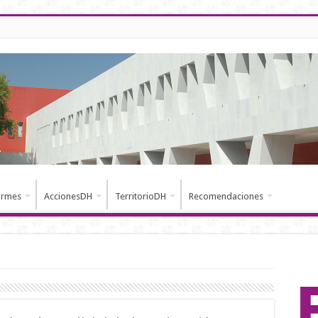
ormes
AccionesDH
TerritorioDH
Recomendaciones