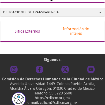
OBLIGACIONES DE TRANSPARENCIA
Información de
Sitios Externos
interés
Síguenos:
Comisión de Derechos Humanos de la Ciudad de México
Avenida Universidad 1449, Colonia Pueblo Axotla,
Alcaldía Álvaro Obregón, 01030 Ciudad de México.
Teléfono:
55 5229 5600
https://cdhcm.org.mx
e-mail: cdhcm@cdhcm.org.mx