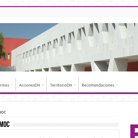
ormes
AccionesDH
TerritorioDH
Recomendaciones
moc
émoc