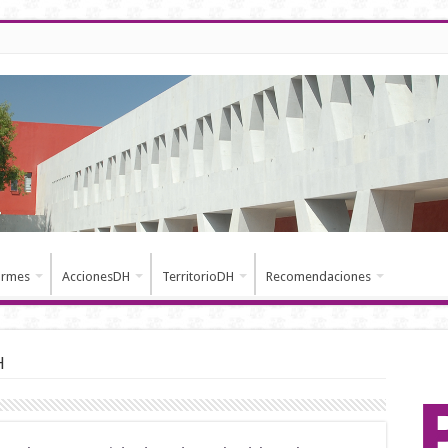
ormes
AccionesDH
TerritorioDH
Recomendaciones
H