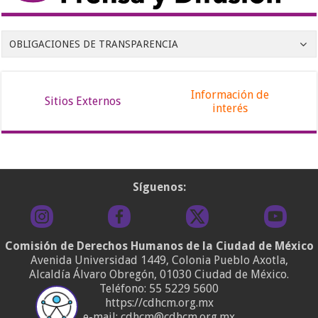
OBLIGACIONES DE TRANSPARENCIA
Información de
Sitios Externos
interés
Síguenos:
Comisión de Derechos Humanos de la Ciudad de México
Avenida Universidad 1449, Colonia Pueblo Axotla,
Alcaldía Álvaro Obregón, 01030 Ciudad de México.
Teléfono:
55 5229 5600
https://cdhcm.org.mx
e-mail: cdhcm@cdhcm.org.mx