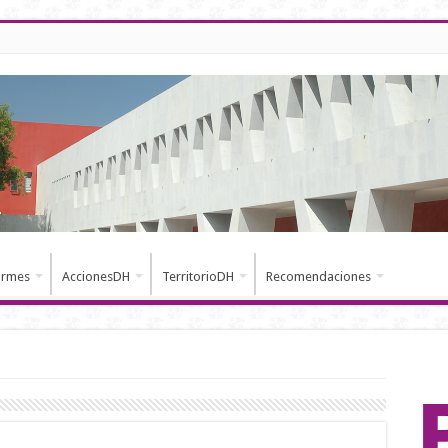
ormes
AccionesDH
TerritorioDH
Recomendaciones