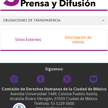
OBLIGACIONES DE TRANSPARENCIA
Información de
Sitios Externos
interés
Síguenos:
Comisión de Derechos Humanos de la Ciudad de México
Avenida Universidad 1449, Colonia Pueblo Axotla,
Alcaldía Álvaro Obregón, 01030 Ciudad de México.
Teléfono:
55 5229 5600