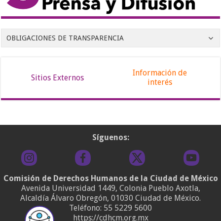
OBLIGACIONES DE TRANSPARENCIA
Información de
Sitios Externos
interés
Síguenos:
Comisión de Derechos Humanos de la Ciudad de México
Avenida Universidad 1449, Colonia Pueblo Axotla,
Alcaldía Álvaro Obregón, 01030 Ciudad de México.
Teléfono:
55 5229 5600
https://cdhcm.org.mx