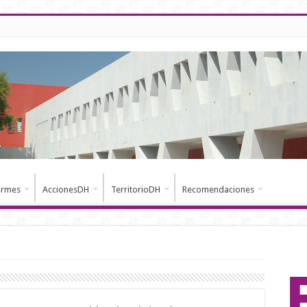
ormes
AccionesDH
TerritorioDH
Recomendaciones