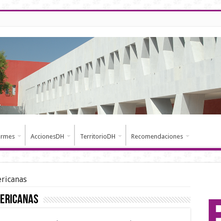
ormes
AccionesDH
TerritorioDH
Recomendaciones
ricanas
ericanas