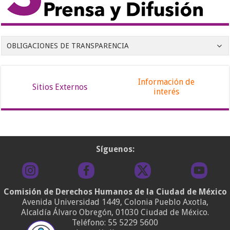
OBLIGACIONES DE TRANSPARENCIA
Información de
Sitios Externos
interés
Síguenos:
Comisión de Derechos Humanos de la Ciudad de México
Avenida Universidad 1449, Colonia Pueblo Axotla,
Alcaldía Álvaro Obregón, 01030 Ciudad de México.
Teléfono:
55 5229 5600