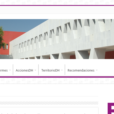
ormes
AccionesDH
TerritorioDH
Recomendaciones