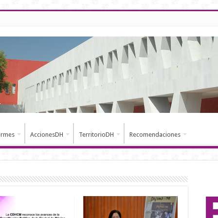
ormes
AccionesDH
TerritorioDH
Recomendaciones