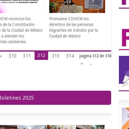
HCM reconoce los
Promueve CDHCM los
s de la Constitución
derechos de las personas
ca de la Ciudad de México
migrantes en tránsito por la
a a atender los
Ciudad de México
ntes existentes
312
«
310
311
313
314
página 312 de 318
»
...
Boletines 2025