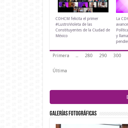
CDHCM felicita el primer
La CD
#LustroVioleta de las
avance
Constituyentes de la Ciudad de
Políti
México
y llam
pendie
Primera
...
280
290
300
Última
GALERÍAS FOTOGRÁFICAS