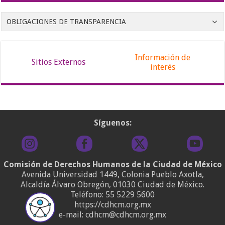
OBLIGACIONES DE TRANSPARENCIA
Información de
Sitios Externos
interés
Síguenos:
Comisión de Derechos Humanos de la Ciudad de México
Avenida Universidad 1449, Colonia Pueblo Axotla,
Alcaldía Álvaro Obregón, 01030 Ciudad de México.
Teléfono:
55 5229 5600
https://cdhcm.org.mx
e-mail: cdhcm@cdhcm.org.mx