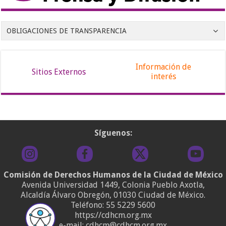
OBLIGACIONES DE TRANSPARENCIA
Información de
Sitios Externos
interés
Síguenos:
Comisión de Derechos Humanos de la Ciudad de México
Avenida Universidad 1449, Colonia Pueblo Axotla,
Alcaldía Álvaro Obregón, 01030 Ciudad de México.
Teléfono:
55 5229 5600
https://cdhcm.org.mx
e-mail: cdhcm@cdhcm.org.mx