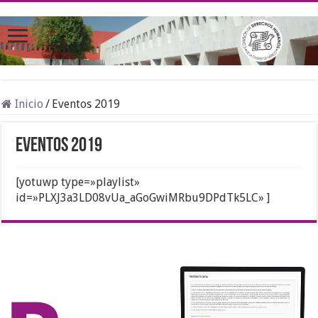
Inicio
/
Eventos 2019
Eventos 2019
[yotuwp type=»playlist»
id=»PLXJ3a3LD08vUa_aGoGwiMRbu9DPdTk5LC» ]