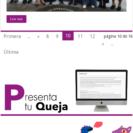
Leer más
10
Primera
...
«
8
9
11
12
página 10 de 16
»
...
Última