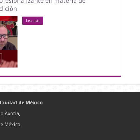
fesionalizante en materia de
dición
Leer más
 Ciudad de México
o Axotla,
e México.