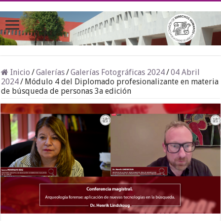
Inicio
/
Galerías
/
Galerías Fotográficas 2024
/
04 Abril
2024
/
Módulo 4 del Diplomado profesionalizante en materia
de búsqueda de personas 3a edición