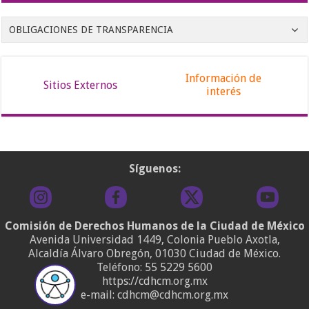
OBLIGACIONES DE TRANSPARENCIA
Información de
Sitios Externos
interés
Síguenos:
Comisión de Derechos Humanos de la Ciudad de México
Avenida Universidad 1449, Colonia Pueblo Axotla,
Alcaldía Álvaro Obregón, 01030 Ciudad de México.
Teléfono:
55 5229 5600
https://cdhcm.org.mx
e-mail: cdhcm@cdhcm.org.mx