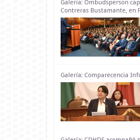
Galería: Ombudsperson capi
Contreras Bustamante, en 
Galería: Comparecencia In
Galería: CDHDF acompañó 