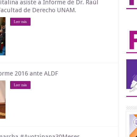
talina asiste a Informe de Dr. Raúl
Facultad de Derecho UNAM.
Leer más
forme 2016 ante ALDF
Leer más
marcha #Ayotzinapa30Meses