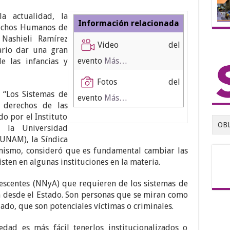
a actualidad, la
Información relacionada
rechos Humanos de
Nashieli Ramírez
Video del
ario dar una gran
evento
Más…
e las infancias y
Fotos del
 “Los Sistemas de
evento
Más…
s derechos de las
do por el Instituto
OB
e la Universidad
-UNAM), la Síndica
anismo, consideró que es fundamental cambiar las
sten en algunas instituciones en la materia.
lescentes (NNyA) que requieren de los sistemas de
n desde el Estado. Son personas que se miran como
lado, que son potenciales víctimas o criminales.
edad es más fácil tenerlos institucionalizados o