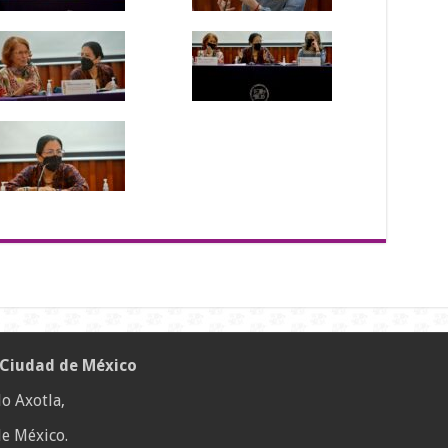
 Ciudad de México
o Axotla,
e México.