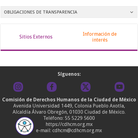
OBLIGACIONES DE TRANSPARENCIA
Información de
Sitios Externos
interés
Síguenos:
Comisión de Derechos Humanos de la Ciudad de México
Avenida Universidad 1449, Colonia Pueblo Axotla,
Alcaldía Álvaro Obregón, 01030 Ciudad de México.
Teléfono:
55 5229 5600
https://cdhcm.org.mx
e-mail: cdhcm@cdhcm.org.mx