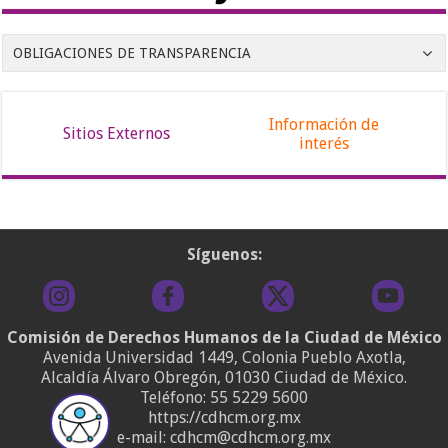
OBLIGACIONES DE TRANSPARENCIA
Información de
Sitios Externos
interés
Síguenos:
Comisión de Derechos Humanos de la Ciudad de México
Avenida Universidad 1449, Colonia Pueblo Axotla,
Alcaldía Álvaro Obregón, 01030 Ciudad de México.
Teléfono:
55 5229 5600
https://cdhcm.org.mx
e-mail: cdhcm@cdhcm.org.mx