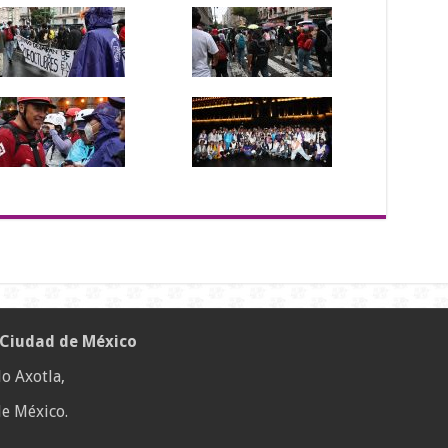
 Ciudad de México
o Axotla,
e México.