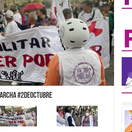
marcha #2DeOctubre