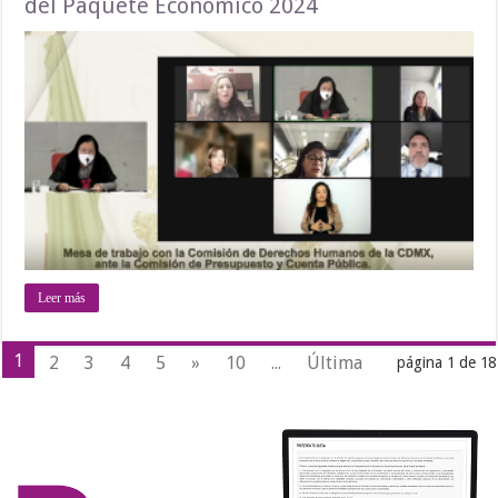
del Paquete Económico 2024
Leer más
1
2
3
4
5
»
10
...
Última
página 1 de 18