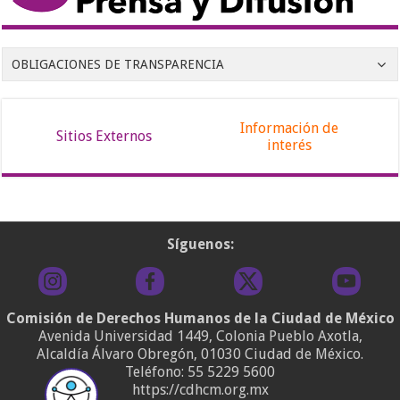
OBLIGACIONES DE TRANSPARENCIA
Información de
Sitios Externos
interés
Síguenos:
Comisión de Derechos Humanos de la Ciudad de México
Avenida Universidad 1449, Colonia Pueblo Axotla,
Alcaldía Álvaro Obregón, 01030 Ciudad de México.
Teléfono:
55 5229 5600
https://cdhcm.org.mx