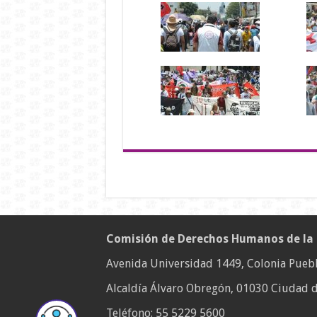
Comisión de Derechos Humanos de la
Avenida Universidad 1449, Colonia Puebl
Alcaldía Álvaro Obregón, 01030 Ciudad d
Teléfono:
55 5229 5600