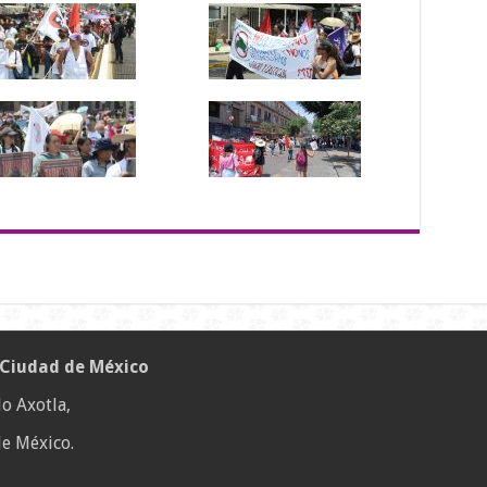
 Ciudad de México
o Axotla,
e México.