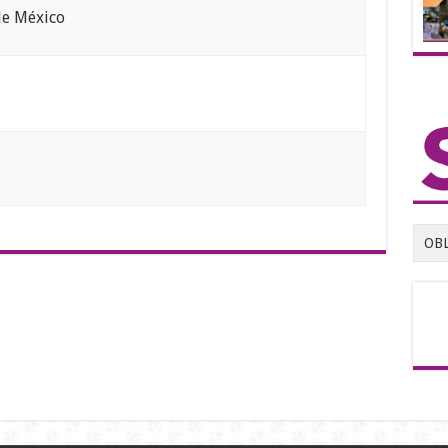
de México
OB