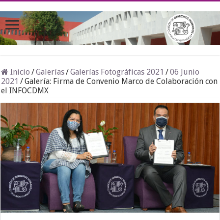
Inicio
/
Galerías
/
Galerías Fotográficas 2021
/
06 Junio
2021
/
Galería: Firma de Convenio Marco de Colaboración con
el INFOCDMX