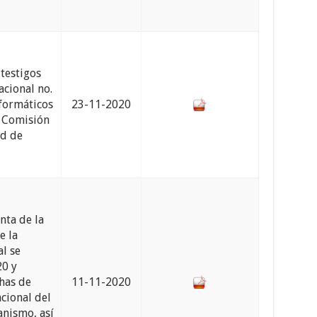
 testigos
acional no.
nformáticos
23-11-2020
a Comisión
ad de
nta de la
e la
l se
20 y
chas de
11-11-2020
cional del
anismo, así