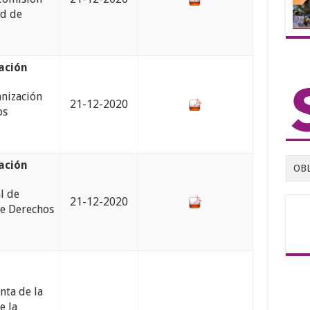
ad de
ación
nización
21-12-2020
os
ación
OB
l de
21-12-2020
de Derechos
nta de la
e la