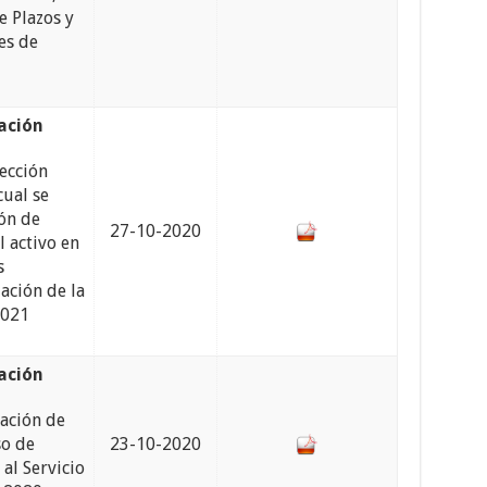
e Plazos y
es de
ación
ección
cual se
ión de
27-10-2020
l activo en
s
ación de la
2021
ración
jación de
so de
23-10-2020
al Servicio