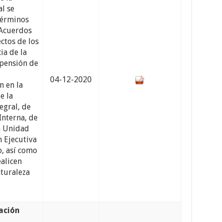
l se
términos
 Acuerdos
ctos de los
ia de la
spensión de
04-12-2020
n en la
e la
egral, de
 Interna, de
la Unidad
n Ejecutiva
, así como
alicen
aturaleza
ación