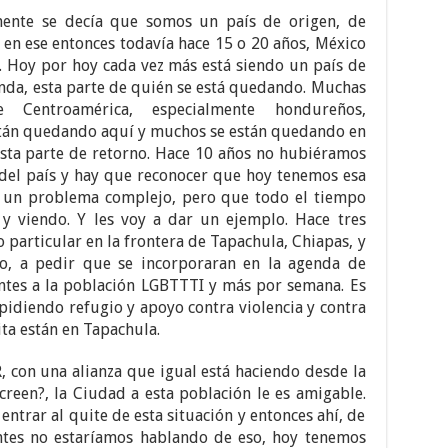
mente se decía que somos un país de origen, de
 en ese entonces todavía hace 15 o 20 años, México
o. Hoy por hoy cada vez más está siendo un país de
enda, esta parte de quién se está quedando. Muchas
Centroamérica, especialmente hondureños,
stán quedando aquí y muchos se están quedando en
esta parte de retorno. Hace 10 años no hubiéramos
 del país y hay que reconocer que hoy tenemos esa
es un problema complejo, pero que todo el tiempo
 y viendo. Y les voy a dar un ejemplo. Hace tres
articular en la frontera de Tapachula, Chiapas, y
o, a pedir que se incorporaran en la agenda de
ntes a la población LGBTTTI y más por semana. Es
 pidiendo refugio y apoyo contra violencia y contra
ta están en Tapachula.
 con una alianza que igual está haciendo desde la
reen?, la Ciudad a esta población le es amigable.
ntrar al quite de esta situación y entonces ahí, de
tes no estaríamos hablando de eso, hoy tenemos