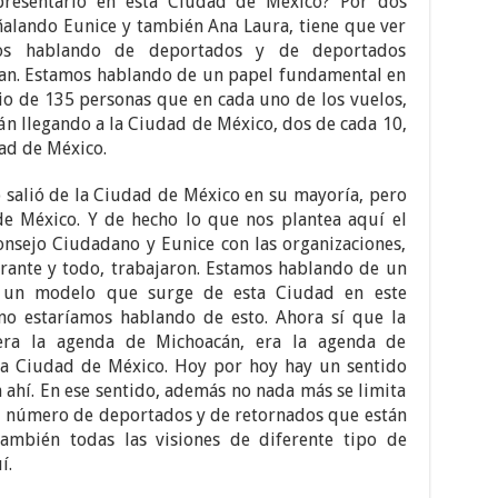
presentarlo en esta Ciudad de México? Por dos
eñalando Eunice y también Ana Laura, tiene que ver
os hablando de deportados y de deportados
man. Estamos hablando de un papel fundamental en
io de 135 personas que en cada uno de los vuelos,
tán llegando a la Ciudad de México, dos de cada 10,
ad de México.
salió de la Ciudad de México en su mayoría, pero
e México. Y de hecho lo que nos plantea aquí el
nsejo Ciudadano y Eunice con las organizaciones,
rante y todo, trabajaron. Estamos hablando de un
o un modelo que surge de esta Ciudad en este
 no estaríamos hablando de esto. Ahora sí que la
era la agenda de Michoacán, era la agenda de
la Ciudad de México. Hoy por hoy hay un sentido
n ahí. En ese sentido, además no nada más se limita
el número de deportados y de retornados que están
ambién todas las visiones de diferente tipo de
í.