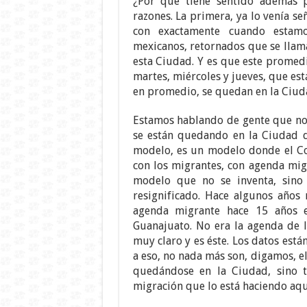
¿Por qué tiene sentido además 
razones. La primera, ya lo venía s
con exactamente cuando estam
mexicanos, retornados que se lla
esta Ciudad. Y es que este promed
martes, miércoles y jueves, que es
en promedio, se quedan en la Ciud
Estamos hablando de gente que no 
se están quedando en la Ciudad d
modelo, es un modelo donde el Co
con los migrantes, con agenda mig
modelo que no se inventa, sin
resignificado. Hace algunos años
agenda migrante hace 15 años 
Guanajuato. No era la agenda de 
muy claro y es éste. Los datos está
a eso, no nada más son, digamos, 
quedándose en la Ciudad, sino t
migración que lo está haciendo aqu