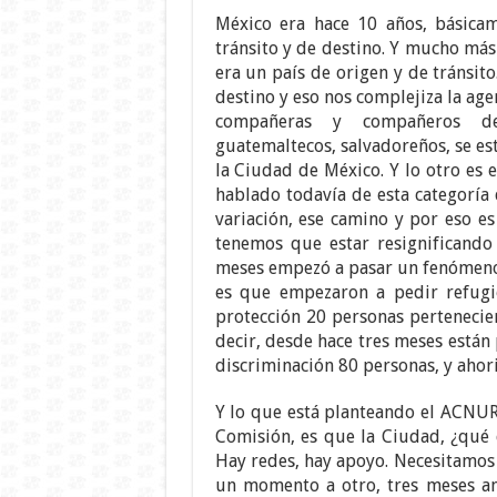
México era hace 10 años, básica
tránsito y de destino. Y mucho más
era un país de origen y de tránsit
destino y eso nos complejiza la ag
compañeras y compañeros de 
guatemaltecos, salvadoreños, se e
la Ciudad de México. Y lo otro es 
hablado todavía de esta categoría
variación, ese camino y por eso 
tenemos que estar resignificando
meses empezó a pasar un fenómeno p
es que empezaron a pedir refugi
protección 20 personas pertenecie
decir, desde hace tres meses están
discriminación 80 personas, y ahori
Y lo que está planteando el ACNUR,
Comisión, es que la Ciudad, ¿qué c
Hay redes, hay apoyo. Necesitamos e
un momento a otro, tres meses an