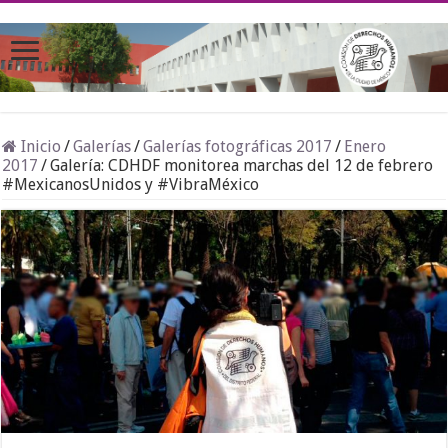
Inicio
/
Galerías
/
Galerías fotográficas 2017
/
Enero
2017
/
Galería: CDHDF monitorea marchas del 12 de febrero
#MexicanosUnidos y #VibraMéxico