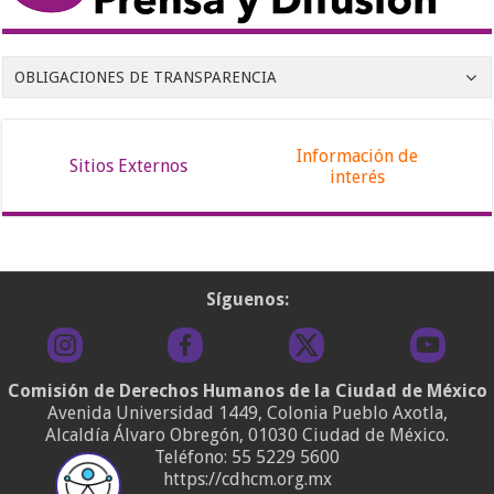
OBLIGACIONES DE TRANSPARENCIA
Información de
Sitios Externos
interés
Síguenos:
Comisión de Derechos Humanos de la Ciudad de México
Avenida Universidad 1449, Colonia Pueblo Axotla,
Alcaldía Álvaro Obregón, 01030 Ciudad de México.
Teléfono:
55 5229 5600
https://cdhcm.org.mx