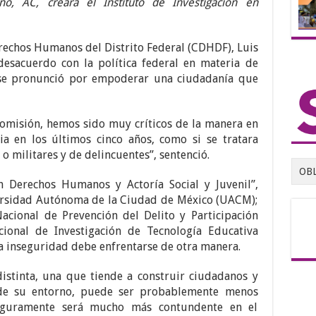
o, AC, creará el Instituto de Investigación en
rechos Humanos del Distrito Federal (CDHDF), Luis
desacuerdo con la política federal en materia de
 se pronunció por empoderar una ciudadanía que
Comisión, hemos sido muy críticos de la manera en
ia en los últimos cinco años, como si se tratara
o militares y de delincuentes”, sentenció.
OB
 Derechos Humanos y Actoría Social y Juvenil”,
ersidad Autónoma de la Ciudad de México (UACM);
acional de Prevención del Delito y Participación
acional de Investigación de Tecnología Educativa
la inseguridad debe enfrentarse de otra manera.
stinta, una que tiende a construir ciudadanos y
de su entorno, puede ser probablemente menos
seguramente será mucho más contundente en el