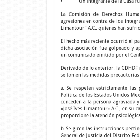
• Un integrante de la Casa fue
La Comisión de Derechos Human
agresiones en contra de los integr
Limantour” A.C., quienes han sufri
El hecho más reciente ocurrió el 
dicha asociación fue golpeado y a
un comunicado emitido por el Cent
Derivado de lo anterior, la CDHDF 
se tomen las medidas precautorias 
a. Se respeten estrictamente las
Política de los Estados Unidos Mex
conceden a la persona agraviada y
«José Ives Limantour» A.C., en su ca
proporcione la atención psicológic
b. Se giren las instrucciones perti
General de Justicia del Distrito Fe