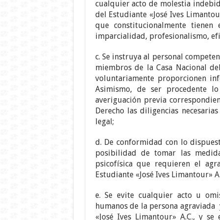
cualquier acto de molestia indebi
del Estudiante «José Ives Limantou
que constitucionalmente tienen 
imparcialidad, profesionalismo, efi
c. Se instruya al personal competent
miembros de la Casa Nacional del
voluntariamente proporcionen inf
Asimismo, de ser procedente lo 
averiguación previa correspondie
Derecho las diligencias necesaria
legal;
d. De conformidad con lo dispuesto
posibilidad de tomar las medida
psicofísica que requieren el ag
Estudiante «José Ives Limantour» A.
e. Se evite cualquier acto u omi
humanos de la persona agraviada y
«José Ives Limantour» A.C., y se