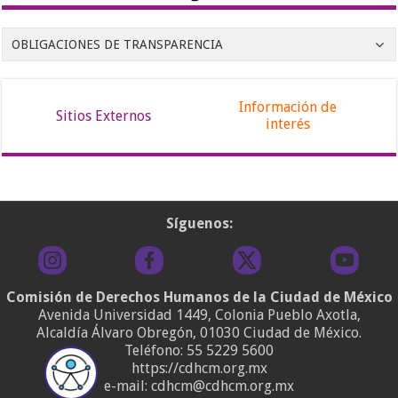
OBLIGACIONES DE TRANSPARENCIA
Información de
Sitios Externos
interés
Síguenos:
Comisión de Derechos Humanos de la Ciudad de México
Avenida Universidad 1449, Colonia Pueblo Axotla,
Alcaldía Álvaro Obregón, 01030 Ciudad de México.
Teléfono:
55 5229 5600
https://cdhcm.org.mx
e-mail: cdhcm@cdhcm.org.mx