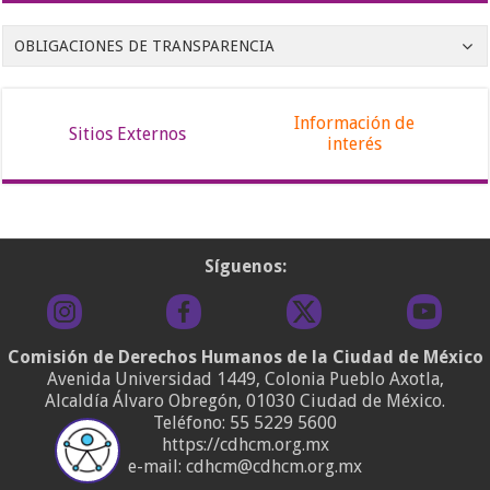
OBLIGACIONES DE TRANSPARENCIA
Información de
Sitios Externos
interés
Síguenos:
Comisión de Derechos Humanos de la Ciudad de México
Avenida Universidad 1449, Colonia Pueblo Axotla,
Alcaldía Álvaro Obregón, 01030 Ciudad de México.
Teléfono:
55 5229 5600
https://cdhcm.org.mx
e-mail: cdhcm@cdhcm.org.mx