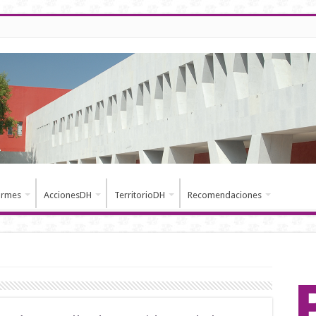
ormes
AccionesDH
TerritorioDH
Recomendaciones