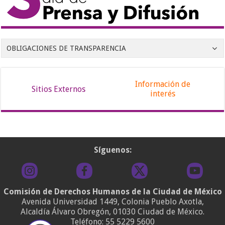
OBLIGACIONES DE TRANSPARENCIA
Información de
Sitios Externos
interés
Síguenos:
Comisión de Derechos Humanos de la Ciudad de México
Avenida Universidad 1449, Colonia Pueblo Axotla,
Alcaldía Álvaro Obregón, 01030 Ciudad de México.
Teléfono:
55 5229 5600