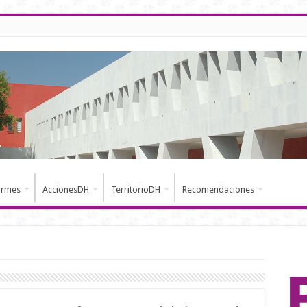
ormes
AccionesDH
TerritorioDH
Recomendaciones