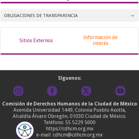
OBLIGACIONES DE TRANSPARENCIA
Información de
Sitios Externos
interés
Síguenos:
Comisión de Derechos Humanos de la Ciudad de México
Avenida Universidad 1449, Colonia Pueblo Axotla,
Alcaldía Álvaro Obregón, 01030 Ciudad de México.
Teléfono:
55 5229 5600
https://cdhcm.org.mx
e-mail: cdhcm@cdhcm.org.mx