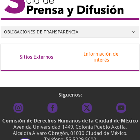
OBLIGACIONES DE TRANSPARENCIA
Información de
Sitios Externos
interés
Síguenos:
Comisión de Derechos Humanos de la Ciudad de México
Avenida Universidad 1449, Colonia Pueblo Axotla,
Alcaldía Álvaro Obregón, 01030 Ciudad de México.
Teléfono:
55 5229 5600