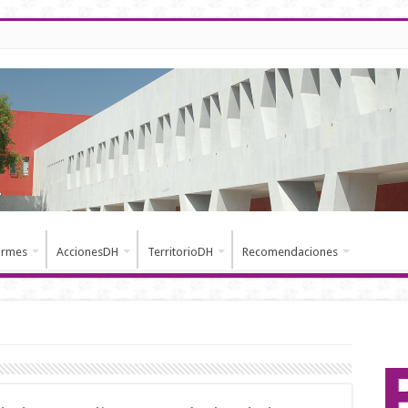
ormes
AccionesDH
TerritorioDH
Recomendaciones