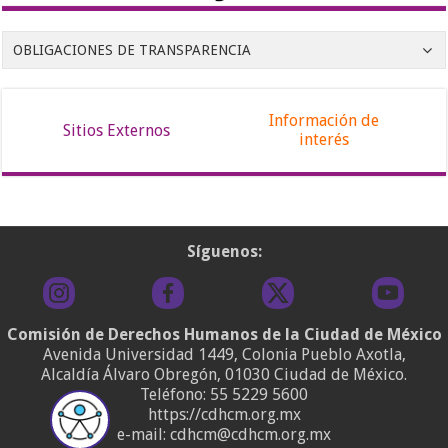
OBLIGACIONES DE TRANSPARENCIA
Información de
Sitios Externos
interés
Síguenos:
Comisión de Derechos Humanos de la Ciudad de México
Avenida Universidad 1449, Colonia Pueblo Axotla,
Alcaldía Álvaro Obregón, 01030 Ciudad de México.
Teléfono:
55 5229 5600
https://cdhcm.org.mx
e-mail: cdhcm@cdhcm.org.mx