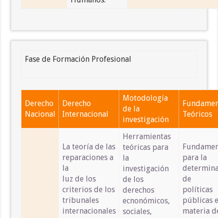
Fase de Formación Profesional
Motodología
Derecho
Derecho
Fundamen
de la
Nacional
Internacional
Teóricos
investigación
Herramientas
La teoría de las
Fundamen
teóricas para
reparaciones a
para la
la
la
determina
investigación
luz de los
de
de los
criterios de los
políticas
derechos
tribunales
públicas 
ecnonómicos,
internacionales
materia d
sociales,