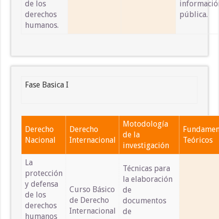
de los
informació
derechos
pública.
humanos.
Fase Basica I
Motodología
Derecho
Derecho
Fundamen
de la
Nacional
Internacional
Teóricos
investigación
La
Técnicas para
protección
la elaboración
y defensa
Curso Básico
de
de los
de Derecho
documentos
derechos
Internacional
de
humanos