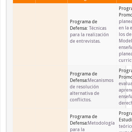
Progr
Promo
plane
Programa de
en la 
Defensa:
Técnicas
los d
para la realización
Model
de entrevistas.
enseñ
plane
curric
Progr
Programa de
Promo
Defensa:
Mecanismos
evalua
de resolución
aprend
alternativa de
enseña
conflictos.
derec
Progr
Programa de
Estudi
Defensa:
Metodología
teóric
para la