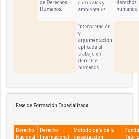
de Derechos
derechos
culturales y
Humanos.
humanos.
ambientales.
Interpretación
y
argumentación
aplicada al
trabajo en
derechos
humanos.
Fase de Formación Especializada
Derecho
Derecho
Motodología de la
Funda
Nacional
Internacional
investigación
Teóri