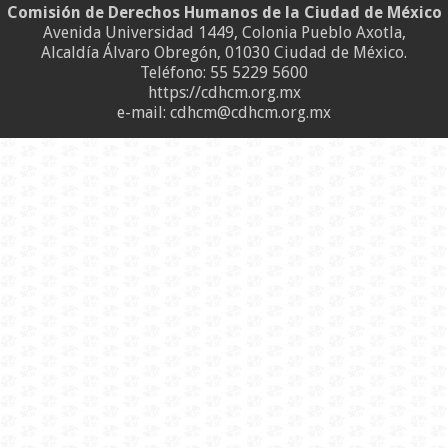
Comisión de Derechos Humanos de la Ciudad de México
Avenida Universidad 1449, Colonia Pueblo Axotla,
Alcaldía Álvaro Obregón, 01030 Ciudad de México.
Teléfono:
55 5229 5600
https://cdhcm.org.mx
e-mail: cdhcm@cdhcm.org.mx