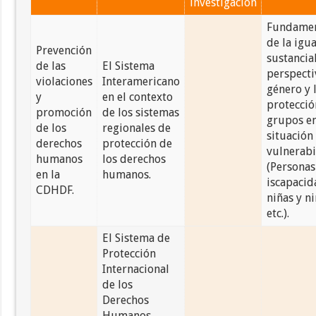
investigación
Fundame
de la igu
Prevención
sustancial
de las
El Sistema
perspecti
violaciones
Interamericano
género y 
y
en el contexto
protecció
promoción
de los sistemas
grupos e
de los
regionales de
situación
derechos
protección de
vulnerabi
humanos
los derechos
(Personas
en la
humanos.
iscapacid
CDHDF.
niñas y ni
etc.).
El Sistema de
Protección
Internacional
de los
Derechos
Humanos.