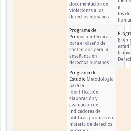
metod
documentación de
a
violaciones a los
los de
derechos humanos.
human
Programa de
Progr
Promoción:
Técnicas
El emp
para el diseño de
estadí
contenidos para la
la inv
enseñanza en
Derec
derechos humanos.
Programa de
Estudio:
Metodología
para la
identificación,
elaboración y
evaluación de
indicadores de
políticas públicas en
materia de derechos
humanos.