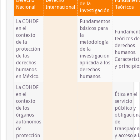
Derecho
Derecho
Fundament
de la
Nacional
Internacional
Teóricos
investigación
La CDHDF
Fundamentos
en el
básicos para
Fundament
contexto
la
teóricos de
de la
metodología
derechos
protección
de la
humanos.
de los
investigación
Característ
derechos
aplicada a los
y principio
humanos
derechos
en México.
humanos.
La CDHDF
en el
Ética en el
contexto
servicio
de los
público y
órganos
obligacion
autónomos
de
de
transparen
protección
y acceso a l